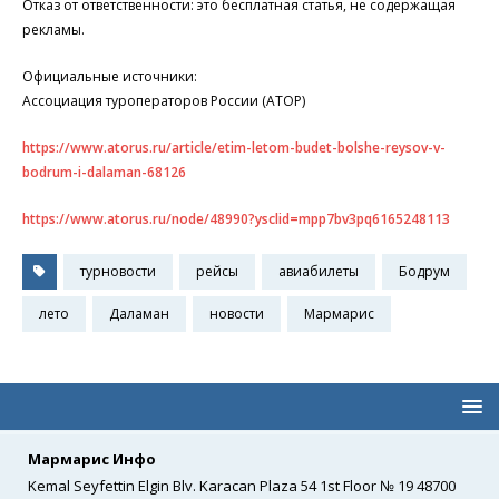
Отказ от ответственности: это бесплатная статья, не содержащая
рекламы.
Официальные источники:
Ассоциация туроператоров России (АТОР)
https://www.atorus.ru/article/etim-letom-budet-bolshe-reysov-v-
bodrum-i-dalaman-68126
https://www.atorus.ru/node/48990?ysclid=mpp7bv3pq6165248113
турновости
рейсы
авиабилеты
Бодрум
лето
Даламан
новости
Мармарис
Мармарис Инфо
Kemal Seyfettin Elgin Blv. Karacan Plaza 54 1st Floor № 19 48700