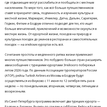
где отдыхающие могут расслабиться и пообщаться с местным
населением. По мере того, как всё больше путешественников
ставят в приоритет связь, подлинность и изучение культуры и
местной жизни, Мармарис, Ичмелер, Датча, Дальян, Саригерме,
Гёджек, Фетхие и Бодрум отлично подходят для тех, кто ищет
больше впечатлений, приключений и возможности окунуться в
местную жизнь. От курортной жизни, походов на природу и
культурных поездок до ужинов в ресторанах и самостоятельных
поездок — на эгейских курортах есть всё.
Сочетание простоты и медленного ритма жизни привлекают
многих путешественников. Это побудило больше стран расширить
авиасообщение с турецкими курортами Эгейского побережья
летом 2026 года. По данным Ассоциации туроператоров России
(АТОР), рейсы Turkish Airlines из Москвы в Бодрум будут
осуществляться из Внуково с 11 июня по 12 октября пять раз в
неделю — по понедельникам, вторникам, четвергам, пятницам и
воскресеньям.
Из Санкт-Петербурга программа включает два турецких курорта —
Бодрум и Даламан. Вылеты по средам и субботам. Рейсы в Бодрум