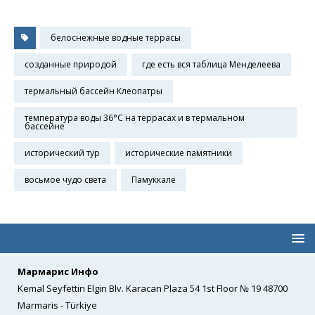
белоснежные водные террасы
созданные природой
где есть вся таблица Менделеева
термальный бассейн Клеопатры
температура воды 36°C на террасах и в термальном
бассейне
исторический тур
исторические памятники
восьмое чудо света
Памуккале
Мармарис Инфо
Kemal Seyfettin Elgin Blv. Karacan Plaza 54 1st Floor № 19 48700
Marmaris - Türkiye