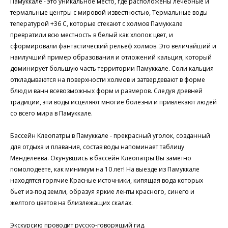
Памуккале - это уникальное место, где расположены лечебные и
термальные центры с мировой известностью, Термальные воды
тепературой +36 C, которые стекают с холмов Памуккале
превратили всю местность в белый как хлопок цвет, и
сформировали фантастический рельеф холмов. Это величайший и
наилучший пример образования и отложений кальция, который
доминирует большую часть территории Памуккале. Соли кальция
откладываются на поверхности холмов и затвердевают в форме
блюд и ванн всевозможных форм и размеров. Следуя древней
традиции, эти воды исцеляют многие болезни и привлекают людей
со всего мира в Памуккале.
Бассейн Клеопатры в Памуккале - прекрасный уголок, созданный
для отдыха и плавания, состав воды напоминает таблицу
Менделеева. Окунувшись в бассейн Клеопатры Вы заметно
помолодеете, как минимум на 10 лет! На выезде из Памуккале
находятся горячие Красные источники, кипящая вода которых
бьет из-под земли, образуя яркие ленты красного, синего и
желтого цветов на близлежащих скалах.
Экскурсию проводит русско-говорящий гид.