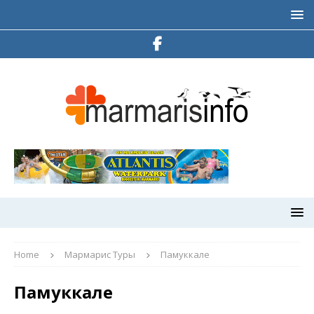
Home
Мармарис Туры
Памуккале
Памуккале