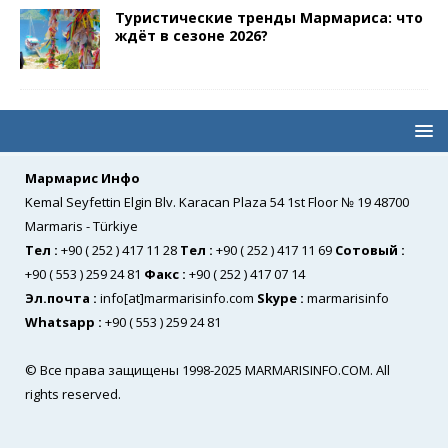
Туристические тренды Мармариса: что
ждёт в сезоне 2026?
Мармарис Инфо
Kemal Seyfettin Elgin Blv. Karacan Plaza 54 1st Floor № 19 48700
Marmaris - Türkiye
Тел
:
+90 ( 252 ) 417 11 28
Тел
:
+90 ( 252 ) 417 11 69
Сотовый
:
+90 ( 553 ) 259 24 81
Факс
:
+90 ( 252 ) 417 07 14
Эл.почта
:
info[at]marmarisinfo.com
Skype :
marmarisinfo
Whatsapp :
+90 ( 553 ) 259 24 81
©
Все права защищены
1998-2025 MARMARISINFO.COM. All
rights reserved.